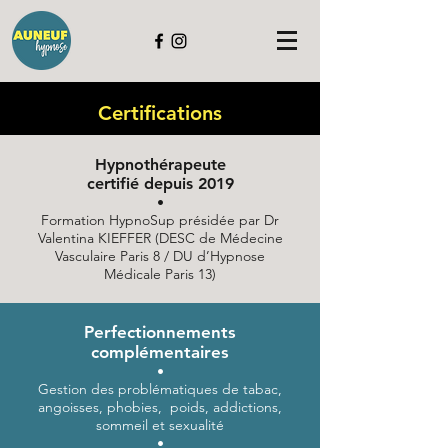
Certifications
Hypnothérapeute
certifié depuis 2019
•
Formation HypnoSup présidée par Dr
Valentina KIEFFER (DESC de Médecine
Vasculaire Paris 8 / DU d’Hypnose
Médicale Paris 13)
Perfectionnements
complémentaires
•
Gestion des problématiques de tabac,
angoisses, phobies, poids, addictions,
sommeil et sexualité
•