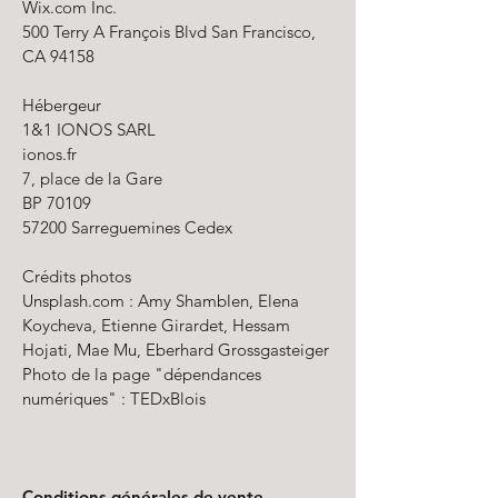
Wix.com Inc.
500 Terry A François Blvd San Francisco,
CA 94158
Hébergeur
1&1 IONOS SARL
ionos.fr
7, place de la Gare
BP 70109
57200 Sarreguemines Cedex
Crédits photos
Unsplash.com : Amy Shamblen, Elena
Koycheva, Etienne Girardet, Hessam
Hojati, Mae Mu, Eberhard Grossgasteiger​
Photo de la page "dépendances
numériques" : TEDxBlois
Conditions générales de vente