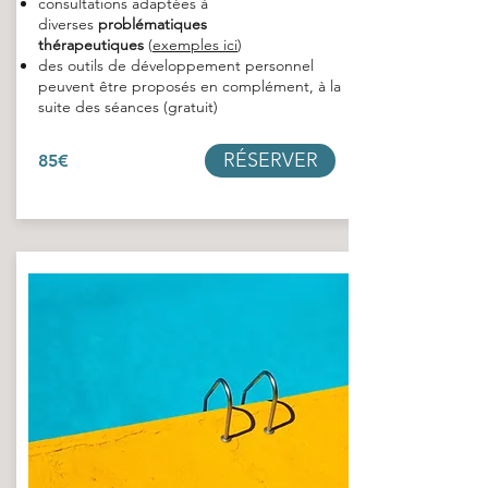
consultations adaptées à
diverses
problématiques
thérapeutiques
(
exemples ici
)
des outils de développement personnel
peuvent être proposés en complément, à la
suite des séances (gratuit)
RÉSERVER
85€