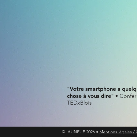
"Votre smartphone a quelq
chose à vous dire"
• Confé
TEDxBlois
© AUNEUF 2026 •
Mentions légales /