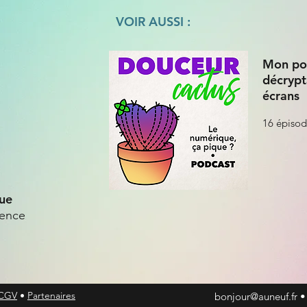
VOIR AUSSI :
Mon po
décrypt
écrans
16 épisod
ue
rence
 CGV
•
Partenaires
bonjour@auneuf.fr
• 