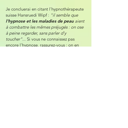
Je concluerai en citant l'hypnothérapeute
suisse Hansruedi Wipf :
"il semble que
l'hypnose et les maladies de peau
aient
à combattre les mêmes préjugés : on ose
à peine regarder, sans parler d'y
toucher"
... Si vous ne connaissez pas
encore
l'hypnose
, rassurez-vous : on en
discutera. Le protocole que je propose se
pratique en
5 à 6 séances
environ
(incluant un entretien de 1 heure sur le
sujet au préalable, afin
d'adapter et
personnaliser
le protocole).
N'hésitez pas à
me contacter
pour de plus
amples informations !