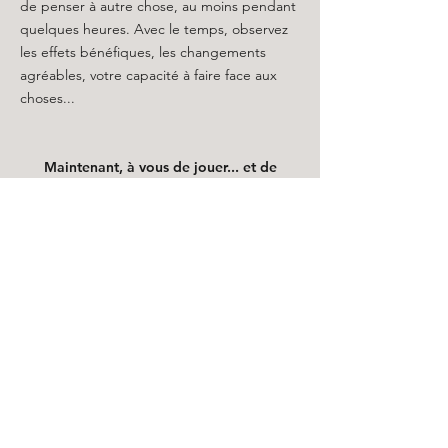
de penser à autre chose, au moins pendant
quelques heures. Avec le temps, observez
les effets bénéfiques, les changements
agréables, votre capacité à faire face aux
choses...
Maintenant, à vous de jouer... et de
prendre du plaisir !
Je suis disponible
par mail ou téléphone
si
vous souhaitez en discuter.
Contact